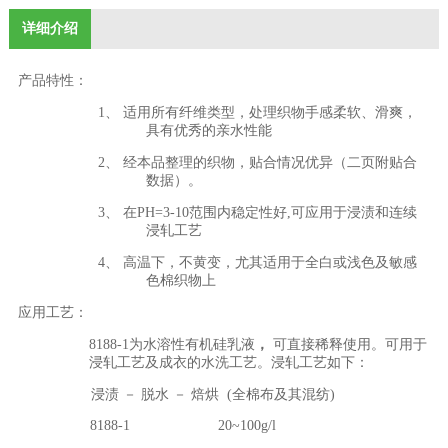
详细介绍
产品特性：
1、 适用所有纤维类型，处理织物手感柔软、滑爽，
具有优秀的亲水性能
2、 经本品整理的织物，贴合情况优异（二页附贴合
数据）。
3、
在
PH=3-10
范围内稳定性好
,
可应用于浸渍和连续
浸轧工艺
4、 高温下，不黄变，尤其适用于全白或浅色及敏感
色棉织物上
应用工艺：
8188-1
为水溶性有机硅乳液
，
可直接稀释使用。可用于
浸轧工艺及成衣的水洗工艺。浸轧工艺如下：
浸渍 － 脱水 － 焙烘 (全棉布及其混纺)
8188-1
20~100g/l