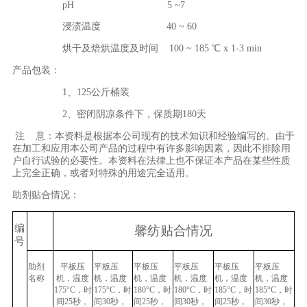
pH
5
~
7
浸渍温度
40
~
60
烘干及焙烘温度及时间 100 ~ 185 ℃ x 1-3 min
产品包装：
1
、
125公斤桶装
2
、密闭阴凉条件下，保质期
180
天
注
意：
本资料是根据本公司现有的技术知识和经验编写的。由于
在加工和应用本公司产品的过程中有许多影响因素，因此不排除用
户自行试验的必要性。本资料在法律上也不保证本产品在某些性质
上完全正确，或者对特殊的用途完全适用。
助剂贴合情况：
编
馨纺贴合情况
号
助剂
平板压
平板压
平板压
平板压
平板压
平板压
名称
机，温度
机，温度
机，温度
机，温度
机，温度
机，温度
175
°
C
，时
175
°
C
，时
180
°
C
，时
180
°
C
，时
185
°
C
，时
185
°
C
，时
间
25
秒，
间
30
秒，
间
25
秒，
间
30
秒，
间
25
秒，
间
30
秒，