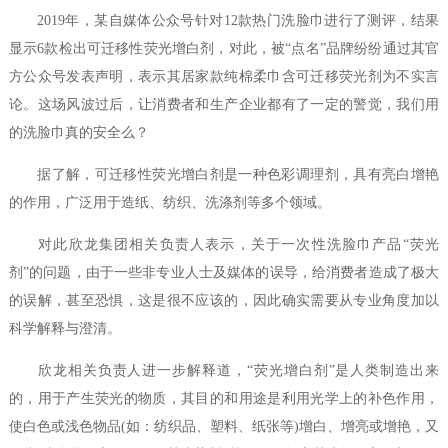
2019年，某自媒体公众号针对12款热门洗脸巾进行了测评，结果
显示6款检出可迁移性荧光增白剂，对此，被“点名”品牌纷纷通过其官
方公众号发表声明，表示其居家款纯棉柔巾含可迁移荧光剂为不实言
论。这场风波过后，让消费者和生产企业都有了一定的警觉，我们用
的洗脸巾真的安全么？
据了解，可迁移性荧光增白剂是一种色彩调理剂，具有亮白增艳
的作用，广泛用于造纸、纺织、洗涤剂等多个领域。
对此欣龙集团相关负责人表示，关于一次性洗脸巾产品“荧光
剂”的问题，由于一些非专业人士及媒体的误导，给消费者造成了极大
的误解，甚至恐惧，这是很不应该的，因此确实需要从专业角度加以
科学解释与澄清。
欣龙相关负责人进一步解释道，“荧光增白剂”是人类制造出来
的，用于产生荧光的物质，其目的和用途是利用光学上的补色作用，
使白色或浅色物品(如：纺织品、塑料、纸张等)增白、增亮或增艳，又